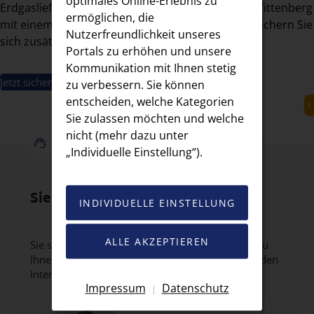
optimales Online-Erlebnis zu
Erdgasliefervertrag der Stadtwerke Lutherstadt Wittenberg
ermöglichen, die
mit einem Internet-Tarif der wittenberg-net und sichern Sie
Nutzerfreundlichkeit unseres
sich zusätzlich 25 € Kombi-Bonus jährlich!
Portals zu erhöhen und unsere
Kommunikation mit Ihnen stetig
Jetzt sichern
zu verbessern. Sie können
entscheiden, welche Kategorien
Sie zulassen möchten und welche
nicht (mehr dazu unter
Wir sind für Sie da.
„Individuelle Einstellung“).
Sie haben Fragen?
INDIVIDUELLE EINSTELLUNG
ALLE AKZEPTIEREN
Sie sind sich unsicher, welcher Tarif am besten zu
Ihnen passt? Gemeinsam finden wir den passenden
Internet und/oder TV-Tarif für Sie.
Impressum
Datenschutz
|