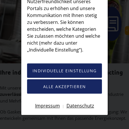
Nutzerfreundlichkeit unseres
Portals zu erhöhen und unsere
Kommunikation mit Ihnen stetig
zu verbessern. Sie können
Icon
entscheiden, welche Kategorien
Sie zulassen möchten und welche
nicht (mehr dazu unter
„Individuelle Einstellung“).
INDIVIDUELLE EINSTELLUNG
Ihre individuelle Lösung: Wärme-Contracting
ALLE AKZEPTIEREN
Mit unserem Wärme-Contracting bieten wir Ihnen eine
zuverlässige Nahwärmelösung
, ideal für Gewerbe, Industrie
und Mehrfamilienhäuser.
Impressum
Datenschutz
|
Ob Gaskessel oder Blockheizkraftwerk mit Stromerzeugung: Wir
entwickeln gemeinsam mit Ihnen das passende Energiekonzept.