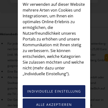
Wir verwenden auf dieser Website
mehrere Arten von Cookies und
Integrationen, um Ihnen ein
optimales Online-Erlebnis zu
ermöglichen, die
Nutzerfreundlichkeit unseres
Aktionsbedingungen:
Portals zu erhöhen und unsere
Für jeden geworbenen Neukunden für einen Internet-Tarif der wittenberg-
Kommunikation mit Ihnen stetig
net GmbH erhält der Bestandskunde einen Betrag in Höhe von 25,00 Euro
zu verbessern. Sie können
(inkl. MwSt.) wahlweise auf seinem bestehenden Kundenkonto der
entscheiden, welche Kategorien
wittenberg-net GmbH oder der Stadtwerke Lutherstadt Wittenberg GmbH
Sie zulassen möchten und welche
gutgeschrieben.
nicht (mehr dazu unter
Eine Barauszahlung oder Übertragung ist nicht möglich.
„Individuelle Einstellung“).
Alle Internet-Tarife, die auf der Webseite der wittenberg-net GmbH oder
Stadtwerke Lutherstadt Wittenberg GmbH beworben werden, sind
gutschriftberechtigt. Dazu zählen keine Tarife, die sich ausschließlich auf
INDIVIDUELLE EINSTELLUNG
die TV- oder Telefonie-Versorgung beziehen.
Der Geworbene muss Neukunde sein, d. h. er ist Privatkunde und war in
ALLE AKZEPTIEREN
den letzten drei Monaten kein Kunde der wittenberg-net GmbH.