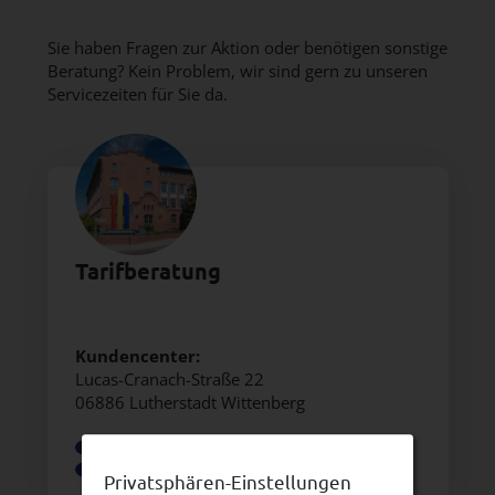
Sie haben Fragen zur Aktion oder benötigen sonstige
Beratung? Kein Problem, wir sind gern zu unseren
Servicezeiten für Sie da.
Tarifberatung
Kundencenter:
Lucas-Cranach-Straße 22
06886 Lutherstadt Wittenberg
03491 470-180
slw@stadtwerke-wittenberg.de
Privatsphären-Einstellungen