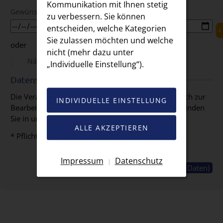
Kommunikation mit Ihnen stetig
Gewünschter Kündigungstermin
zu verbessern. Sie können
entscheiden, welche Kategorien
Sie zulassen möchten und welche
oder
nicht (mehr dazu unter
Nächstmöglicher Kündigungstermin
„Individuelle Einstellung“).
Datenschutz
Die Verarbeitung Ihrer Angaben erfolgt ausschließlich zur
INDIVIDUELLE EINSTELLUNG
Bearbeitung Ihrer Anfrage. Weitere Informationen finden
Sie in unserer
Datenschutzerklärung
.
ALLE AKZEPTIEREN
* Pflichtfeld
Impressum
Datenschutz
|
Weiter (Überprüfung der Daten)