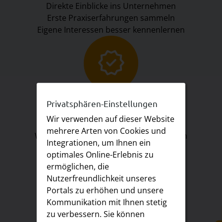
Direkte Einblicke ins Unternehmen
Erste Praxiserfahrungen sammeln
Eigene Interessen besser kennenlernen
Chancen verbessern
Privatsphären-Einstellungen
Pluspunkte für spätere Bewerbungen
Wir verwenden auf dieser Website
Stärken im echten Arbeitsumfeld zeigen
mehrere Arten von Cookies und
Wertvolles Feedback von Mitarbeitenden
Integrationen, um Ihnen ein
Besser einschätzen, ob der Beruf passt
optimales Online-Erlebnis zu
ermöglichen, die
Nutzerfreundlichkeit unseres
Portals zu erhöhen und unsere
Kommunikation mit Ihnen stetig
zu verbessern. Sie können
Keine Langeweile