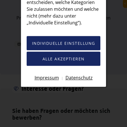
entscheiden, welche Kategorien
Aktive Mitarbeit im Arbeitsalltag
Sie zulassen möchten und welche
Übernahme kleiner, echter Aufgaben
nicht (mehr dazu unter
Praktische Tätigkeiten statt Routinearbeiten
„Individuelle Einstellung“).
Abwechslungsreiche Einblicke ins Team
INDIVIDUELLE EINSTELLUNG
Mehr anzeigen
ALLE AKZEPTIEREN
Impressum
Datenschutz
|
Interesse oder Fragen?
Sie haben Fragen oder möchten sich
bewerben?